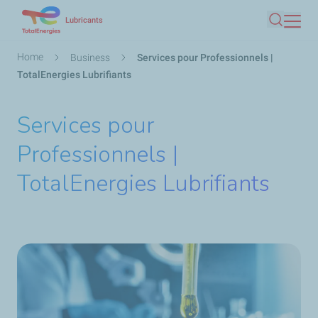
Skip
Lubricants
Search
to
main
Breadcrumb
Home
Business
Services pour Professionnels |
content
TotalEnergies Lubrifiants
Services pour
Professionnels |
TotalEnergies Lubrifiants