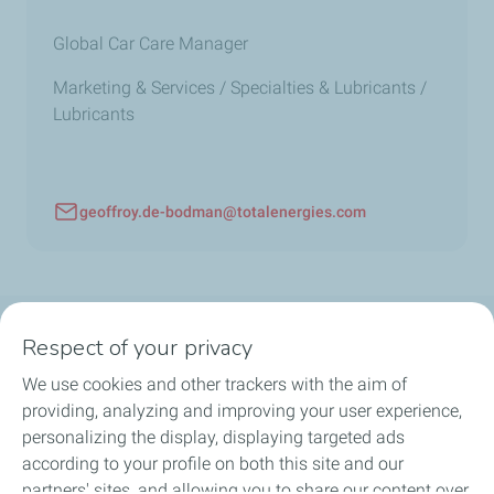
Global Car Care Manager
Marketing & Services / Specialties & Lubricants /
Lubricants
geoffroy.de-bodman@totalenergies.com
Email
Respect of your privacy
Products
We use cookies and other trackers with the aim of
Answer to your needs
providing, analyzing and improving your user experience,
personalizing the display, displaying targeted ads
Business
according to your profile on both this site and our
partners' sites, and allowing you to share our content over