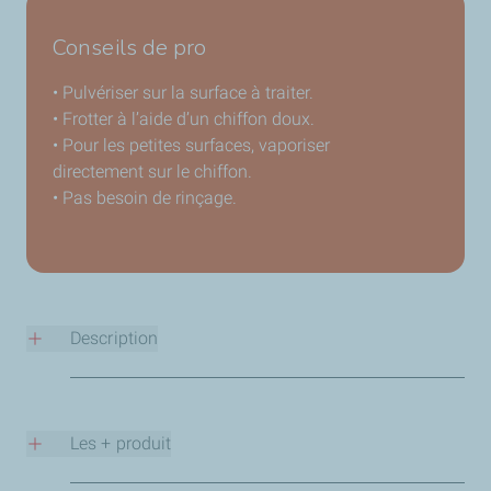
Conseils de pro
• Pulvériser sur la surface à traiter.
• Frotter à l’aide d’un chiffon doux.
• Pour les petites surfaces, vaporiser
directement sur le chiffon.
• Pas besoin de rinçage.
Description
Présenté sous forme de lait, le Lustreur Express
s’applique très facilement. Il élimine
les traces et les salissures de la carrosserie tout en
Les + produit
facilitant le dépoussiérage des
surfaces. Sa composition ultra-protectrice forme un effet
• Une finition impeccable sans trace.