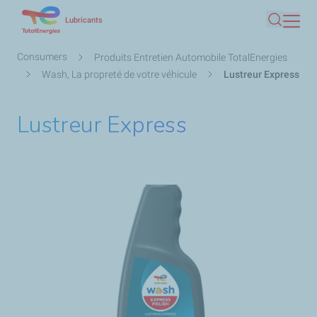
Skip
Lubricants
Search
to
main
Breadcrumb
Consumers
Produits Entretien Automobile TotalEnergies
content
Wash, La propreté de votre véhicule
Lustreur Express
Lustreur Express